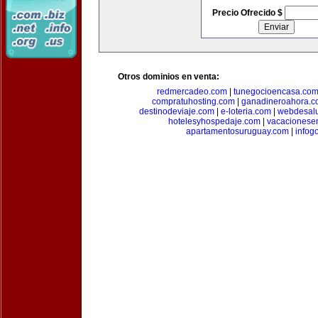
Precio Ofrecido $
Otros dominios en venta:
redmercadeo.com
|
tunegocioencasa.co
compratuhosting.com
|
ganadineroahora.c
destinodeviaje.com
|
e-loteria.com
|
webdesal
hotelesyhospedaje.com
|
vacacionese
apartamentosuruguay.com
|
infog