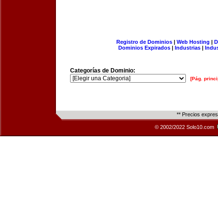
Registro de Dominios
|
Web Hosting
|
D
Dominios Expirados
|
Industrias
|
Indu
Categorías de Dominio:
[Pág. princi
** Precios expre
© 2002/2022 Solo10.com