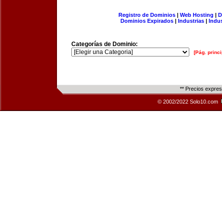
Registro de Dominios
|
Web Hosting
|
D
Dominios Expirados
|
Industrias
|
Indu
Categorías de Dominio:
[Pág. princi
** Precios expre
© 2002/2022 Solo10.com